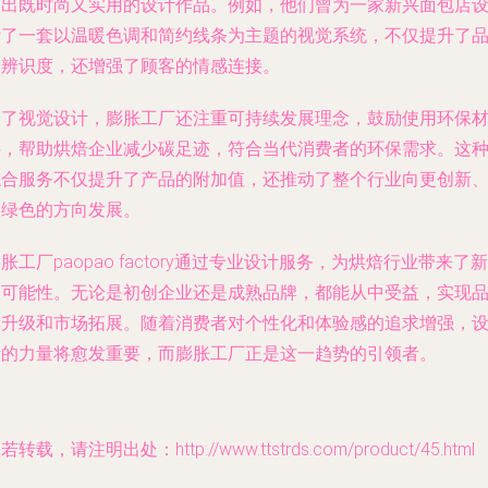
造出既时尚又实用的设计作品。例如，他们曾为一家新兴面包店
计了一套以温暖色调和简约线条为主题的视觉系统，不仅提升了
牌辨识度，还增强了顾客的情感连接。
除了视觉设计，膨胀工厂还注重可持续发展理念，鼓励使用环保
料，帮助烘焙企业减少碳足迹，符合当代消费者的环保需求。这
综合服务不仅提升了产品的附加值，还推动了整个行业向更创新
更绿色的方向发展。
胀工厂paopao factory通过专业设计服务，为烘焙行业带来了新
的可能性。无论是初创企业还是成熟品牌，都能从中受益，实现
牌升级和市场拓展。随着消费者对个性化和体验感的追求增强，
计的力量将愈发重要，而膨胀工厂正是这一趋势的引领者。
若转载，请注明出处：http://www.ttstrds.com/product/45.html