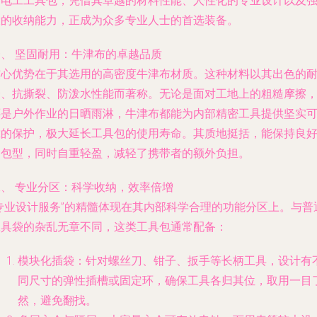
金电工工具包，凭借其卓越的材料性能、人性化的专业设计以及
大的收纳能力，正成为众多专业人士的首选装备。
一、 坚固耐用：牛津布的卓越品质
核心优势在于其选用的高密度牛津布材质。这种材料以其出色的
磨、抗撕裂、防泼水性能而著称。无论是面对工地上的粗糙摩擦
还是户外作业的日晒雨淋，牛津布都能为内部精密工具提供坚实
靠的保护，极大延长工具包的使用寿命。其质地挺括，能保持良
的包型，同时自重轻盈，减轻了携带者的额外负担。
二、 专业分区：科学收纳，效率倍增
“专业设计服务”的精髓体现在其内部科学合理的功能分区上。与普
工具袋的杂乱无章不同，这类工具包通常配备：
模块化插袋：针对螺丝刀、钳子、扳手等长柄工具，设计有
同尺寸的弹性插槽或固定环，确保工具各归其位，取用一目
然，避免翻找。